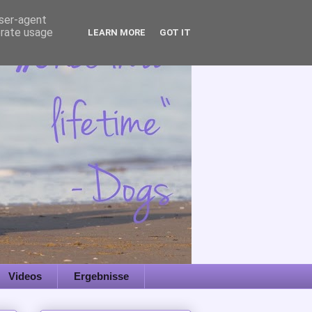
user-agent
erate usage
LEARN MORE
GOT IT
Videos
Ergebnisse