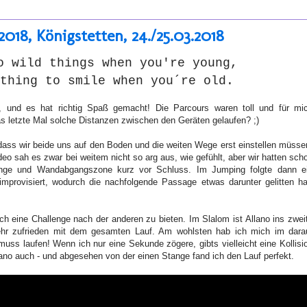
018, Königstetten, 24./25.03.2018
o wild things when you're young,
othing to smile when you´re old.
i, und es hat richtig Spaß gemacht! Die Parcours waren toll und für mi
das letzte Mal solche Distanzen zwischen den Geräten gelaufen? ;)
 dass wir beide uns auf den Boden und die weiten Wege erst einstellen müsse
o sah es zwar bei weitem nicht so arg aus, wie gefühlt, aber wir hatten sch
ange und Wandabgangszone kurz vor Schluss. Im Jumping folgte dann e
improvisiert, wodurch die nachfolgende Passage etwas darunter gelitten ha
sch eine Challenge nach der anderen zu bieten. Im Slalom ist Allano ins zwei
sehr zufrieden mit dem gesamten Lauf. Am wohlsten hab ich mich im dara
muss laufen! Wenn ich nur eine Sekunde zögere, gibts vielleicht eine Kollisi
ano auch - und abgesehen von der einen Stange fand ich den Lauf perfekt.