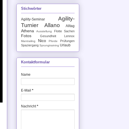
Stichwörter
Agility-
Agility-Seminar
Turnier
Allano
Alltag
Athena
Flotte Sachen
Ausstellung
Fotos
Gesundheit
Lennox
Nico
Prüfungen
Mantrailing
Pferde
Urlaub
Spaziergang
Sprungtraining
Kontaktformular
Name
E-Mail
*
Nachricht
*