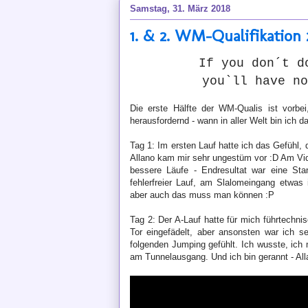
Samstag, 31. März 2018
1. & 2. WM-Qualifikation 2
If you don´t d
you`ll have n
Die erste Hälfte der WM-Qualis ist vorbe
herausfordernd - wann in aller Welt bin ich 
Tag 1: Im ersten Lauf hatte ich das Gefühl,
Allano kam mir sehr ungestüm vor :D Am Vide
bessere Läufe - Endresultat war eine St
fehlerfreier Lauf, am Slalomeingang etwas 
aber auch das muss man können :P
Tag 2: Der A-Lauf hatte für mich führtechni
Tor eingefädelt, aber ansonsten war ich 
folgenden Jumping gefühlt. Ich wusste, ich 
am Tunnelausgang. Und ich bin gerannt - All