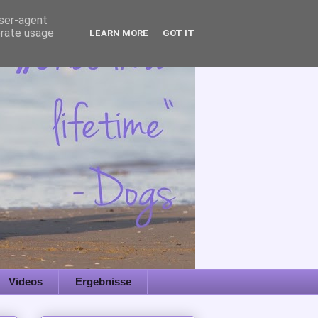
user-agent
erate usage
LEARN MORE
GOT IT
Videos
Ergebnisse