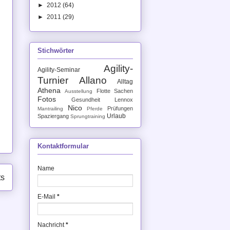
►
2012
(64)
►
2011
(29)
Stichwörter
Agility-
Agility-Seminar
Turnier
Allano
Alltag
Athena
Flotte Sachen
Ausstellung
Fotos
Gesundheit
Lennox
Nico
Prüfungen
Mantrailing
Pferde
Urlaub
Spaziergang
Sprungtraining
Kontaktformular
Name
ts
E-Mail
*
Nachricht
*