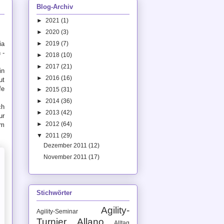
Blog-Archiv
►
2021
(1)
►
2020
(3)
ia
►
2019
(7)
 -
►
2018
(10)
►
2017
(21)
in
►
2016
(16)
ut
fe
►
2015
(31)
►
2014
(36)
ch
►
2013
(42)
ur
►
2012
(64)
um
▼
2011
(29)
Dezember 2011
(12)
November 2011
(17)
Stichwörter
Agility-
Agility-Seminar
Turnier
Allano
Alltag