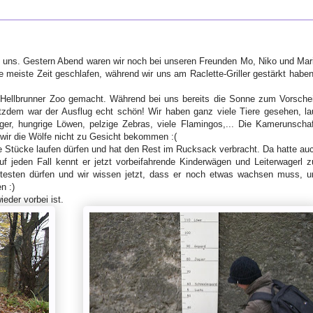
i uns. Gestern Abend waren wir noch bei unseren Freunden Mo, Niko und Mar
e meiste Zeit geschlafen, während wir uns am Raclette-Griller gestärkt haben
 Hellbrunner Zoo gemacht. Während bei uns bereits die Sonne zum Vorsche
otzdem war der Ausflug echt schön! Wir haben ganz viele Tiere gesehen, la
iger, hungrige Löwen, pelzige Zebras, viele Flamingos,...
Die Kamerunscha
 wir die Wölfe nicht zu Gesicht bekommen :(
e Stücke laufen dürfen und hat den Rest im Rucksack verbracht. Da hatte au
uf jeden Fall kennt er jetzt vorbeifahrende Kinderwägen und Leiterwagerl z
 testen dürfen und wir wissen jetzt, dass er noch etwas wachsen muss, 
n :)
der vorbei ist.