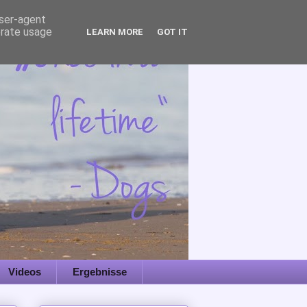
user-agent
erate usage
LEARN MORE
GOT IT
Videos
Ergebnisse