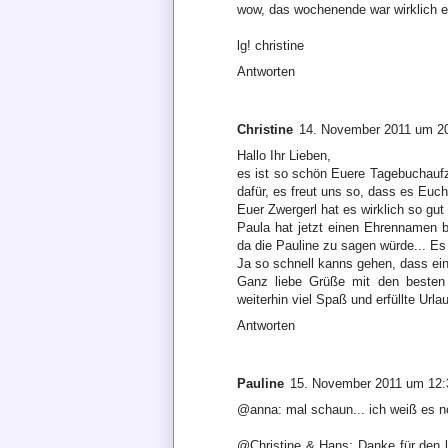
wow, das wochenende war wirklich etw
lg! christine
Antworten
Christine
14. November 2011 um 2
Hallo Ihr Lieben,
es ist so schön Euere Tagebuchauf
dafür, es freut uns so, dass es Euch
Euer Zwergerl hat es wirklich so gut
Paula hat jetzt einen Ehrennamen
da die Pauline zu sagen würde... Es 
Ja so schnell kanns gehen, dass ein
Ganz liebe Grüße mit den besten
weiterhin viel Spaß und erfüllte Url
Antworten
Pauline
15. November 2011 um 12:
@anna: mal schaun... ich weiß es no
@Christine & Hans: Danke für den li