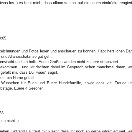
as los :) es freut mich, dass allano so cool auf die neuen eindrücke reagiert
0:05
zeichnungen und Fotos lesen und anschauen zu können. Habt herzlichen Da
 und Allanoschatzi so gut geht.
 erwischt und ich hoffe Euere Großen werden nicht zu sehr strapaziert.
 bekommen... und wir dachten dabei im Gespräch schon manchmal daran, w
gefällt mir, dass Du "waas" sagst...
em ein Name gefällt...
 Wünschen für Euch und Euere Hundefamilie, sowie ganz viel Freude u
aubstage, Euere 4 Seeoner
38
ch nicht :)
eben Eintrag!! Es freut mich sehr, dass ihr noch so gerne informiert seit, w