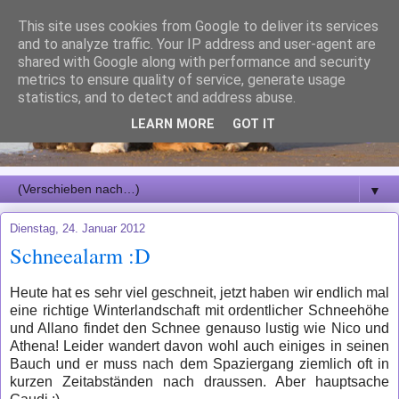
This site uses cookies from Google to deliver its services
and to analyze traffic. Your IP address and user-agent are
shared with Google along with performance and security
metrics to ensure quality of service, generate usage
statistics, and to detect and address abuse.
LEARN MORE
GOT IT
▼
Dienstag, 24. Januar 2012
Schneealarm :D
Heute hat es sehr viel geschneit, jetzt haben wir endlich mal
eine richtige Winterlandschaft mit ordentlicher Schneehöhe
und Allano findet den Schnee genauso lustig wie Nico und
Athena! Leider wandert davon wohl auch einiges in seinen
Bauch und er muss nach dem Spaziergang ziemlich oft in
kurzen Zeitabständen nach draussen. Aber hauptsache