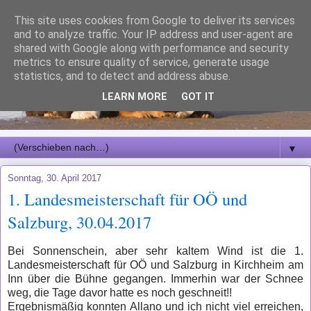
This site uses cookies from Google to deliver its services
and to analyze traffic. Your IP address and user-agent are
shared with Google along with performance and security
metrics to ensure quality of service, generate usage
statistics, and to detect and address abuse.
LEARN MORE
GOT IT
▼
Sonntag, 30. April 2017
1. Landesmeisterschaft für OÖ und
Salzburg, 30.04.2017
Bei Sonnenschein, aber sehr kaltem Wind ist die 1.
Landesmeisterschaft für OÖ und Salzburg in Kirchheim am
Inn über die Bühne gegangen. Immerhin war der Schnee
weg, die Tage davor hatte es noch geschneit!!
Ergebnismäßig konnten Allano und ich nicht viel erreichen,