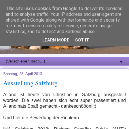
This site uses cookies from Google to deliver its services
and to analyze traffic. Your IP address and user-agent are
shared with Google along with performance and security
metrics to ensure quality of service, generate usage
statistics, and to detect and address abuse.
LEARN MORE
GOT IT
▼
Sonntag, 28. April 2013
Ausstellung Salzburg
Allano ist heute von
Christine
in Salzburg ausgestellt
worden. Die zwei haben sich echt super präsentiert und
Allano hats Spaß gemacht - dankeschööön! :)
Und hier die Bewertung der Richterin: