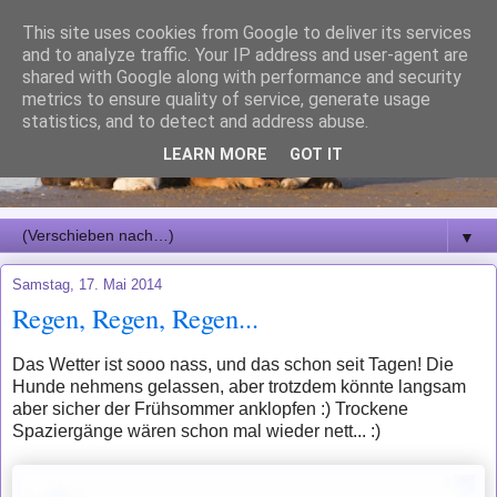
This site uses cookies from Google to deliver its services
and to analyze traffic. Your IP address and user-agent are
shared with Google along with performance and security
metrics to ensure quality of service, generate usage
statistics, and to detect and address abuse.
LEARN MORE
GOT IT
▼
Samstag, 17. Mai 2014
Regen, Regen, Regen...
Das Wetter ist sooo nass, und das schon seit Tagen! Die
Hunde nehmens gelassen, aber trotzdem könnte langsam
aber sicher der Frühsommer anklopfen :) Trockene
Spaziergänge wären schon mal wieder nett... :)