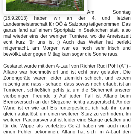
Am Sonntag
(15.9.2013) haben wir an der 4. und letzten
Landesmeisterschaft für OÖ & Salzburg teilgenommen. Das
ganze fand auf einem Sportplatz in Seekirchen statt, also
mal wieder eins der wenigen Turniere, wo die Anreisezeit
echt kurz für uns ist :) Auch das Wetter hat perfekt
mitgemacht, am Morgen war es noch sehr frisch und
bewölkt, aber gegen Mittag kam sogar die Sonne raus.
Gestartet wurde mit dem A-Lauf von Richter Rudi Pöhl (AT) -
Allano war hochmotiviert und ist echt brav gelaufen. Die
Zonengeräte waren leider ziemlich schlecht und extrem
rutschig und nass - schade, dass sowas noch erlaubt ist an
Turnieren, schließlich gehts ja um die Sicherheit unserer
vierbeinigen Freunde :( Auf jeden Fall ist Allano beim
Bremsversuch an der Stegzone richtig ausgerutscht. An der
Wand ist er wie auf Eis runtergeslidet, ich hab ihn dann
gleich aufgelöst, um einen weiteren Sturz zu verhindern. Im
weiteren Parcoursverlauf ist leider eine Stange gefallen und
für die Wippe als vorletztes Gerät haben wir auch noch
einen Fehler bekommen. Allano hat sich im A-Lauf den